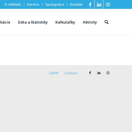
O inštitúte
Kariéra
Spolupráca
Kontakt
ikácie
Dáta a štatistiky
Kalkulačky
Aktivity
GDPR
Cookies