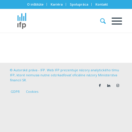
O inštitúte
Kariéra
Spolupráca
Kontakt
© Autorské práva - IFP. Web IFP prezentuje názory analytického tímu
IFP, ktoré nemusia nutne odzrkadľovať oficiálne názory Ministerstva
financií SR.
GDPR
Cookies