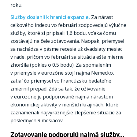
roku.
Služby dosiahli k hranici expanzie.
Za nárast
celkového indexu vo februári zodpovedajú výlučne
služby, ktoré si pripísali 1,6 bodu, vďaka čomu
zostávajú na čele zotavovania. Naopak, priemysel
sa nachádza v pásme recesie už dvadsiaty mesiac
v rade, pričom vo februári sa situácia ešte mierne
zhoršila (pokles o 0,5 bodu). Za spomalením
v priemysle v eurozóne stojí najmä Nemecko,
zatiaľ čo priemysel vo Francúzsku badateľne
zmiernil prepad. Zdá sa tak, že oživovanie
v eurozóne je podporované najmä nárastom
ekonomickej aktivity v menších krajinách, ktoré
zaznamenali najvýraznejšie zlepšenie situácie za
posledných 9 mesiacov.