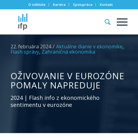
O inštitúte
Kariéra
Spolupráca
Kontakt
22. februára 2024
/
Aktuálne dianie v ekonomike
,
Flash správy
,
Zahraničná ekonomika
OŽIVOVANIE V EUROZÓNE
POMALY NAPREDUJE
2024 | Flash info z ekonomického
sentimentu v eurozóne