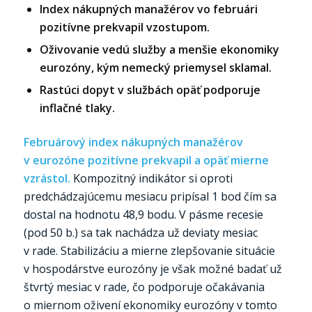
Index nákupných manažérov vo februári
pozitívne prekvapil vzostupom.
Oživovanie vedú služby a menšie ekonomiky
eurozóny, kým nemecký priemysel sklamal.
Rastúci dopyt v službách opäť podporuje
inflačné tlaky.
Februárový index nákupných manažérov
v eurozóne pozitívne prekvapil a opäť mierne
vzrástol.
Kompozitný indikátor si oproti
predchádzajúcemu mesiacu pripísal 1 bod čím sa
dostal na hodnotu 48,9 bodu. V pásme recesie
(pod 50 b.) sa tak nachádza už deviaty mesiac
v rade. Stabilizáciu a mierne zlepšovanie situácie
v hospodárstve eurozóny je však možné badať už
štvrtý mesiac v rade, čo podporuje očakávania
o miernom oživení ekonomiky eurozóny v tomto