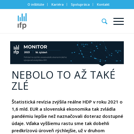
O inštitúte
Kariéra
Spolupráca
Kontakt
NEBOLO TO AŽ TAKÉ
ZLÉ
Štatistická revízia zvýšila reálne HDP v roku 2021 o
1,6 mld. EUR a slovenská ekonomika tak zvládla
pandémiu lepšie než naznačovali doteraz dostupné
údaje. Vďaka vyššiemu rastu sme tak dobehli
predkrízovú úroveň rýchlejšie, už v druhom