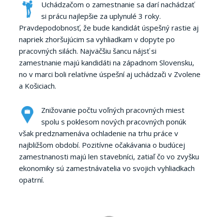
Uchádzačom o zamestnanie sa darí nachádzať
si prácu najlepšie za uplynulé 3 roky.
Pravdepodobnosť, že bude kandidát úspešný rastie aj
napriek zhoršujúcim sa vyhliadkam v dopyte po
pracovných silách. Najväčšiu šancu nájsť si
zamestnanie majú kandidáti na západnom Slovensku,
no v marci boli relatívne úspešní aj uchádzači v Zvolene
a Košiciach.
Znižovanie počtu voľných pracovných miest
spolu s poklesom nových pracovných ponúk
však predznamenáva ochladenie na trhu práce v
najbližšom období. Pozitívne očakávania o budúcej
zamestnanosti majú len stavebníci, zatiaľ čo vo zvyšku
ekonomiky sú zamestnávatelia vo svojich vyhliadkach
opatrní.