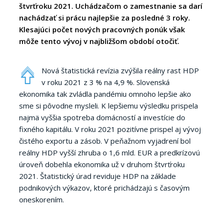
štvrťroku 2021. Uchádzačom o zamestnanie sa darí
nachádzať si prácu najlepšie za posledné 3 roky.
Klesajúci počet nových pracovných ponúk však
môže tento vývoj v najbližšom období otočiť.
Nová štatistická revízia zvýšila reálny rast HDP
v roku 2021 z 3 % na 4,9 %. Slovenská
ekonomika tak zvládla pandémiu omnoho lepšie ako
sme si pôvodne mysleli. K lepšiemu výsledku prispela
najmä vyššia spotreba domácností a investície do
fixného kapitálu. V roku 2021 pozitívne prispel aj vývoj
čistého exportu a zásob. V peňažnom vyjadrení bol
reálny HDP vyšší zhruba o 1,6 mld. EUR a predkrízovú
úroveň dobehla ekonomika už v druhom štvrťroku
2021. Štatistický úrad reviduje HDP na základe
podnikových výkazov, ktoré prichádzajú s časovým
oneskorením.