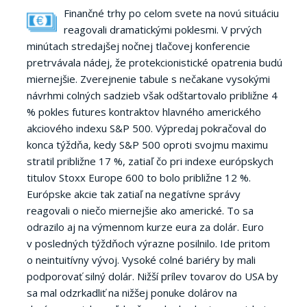
Finančné trhy po celom svete na novú situáciu
reagovali dramatickými poklesmi. V prvých
minútach stredajšej nočnej tlačovej konferencie
pretrvávala nádej, že protekcionistické opatrenia budú
miernejšie. Zverejnenie tabule s nečakane vysokými
návrhmi colných sadzieb však odštartovalo približne 4
% pokles futures kontraktov hlavného amerického
akciového indexu S&P 500. Výpredaj pokračoval do
konca týždňa, kedy S&P 500 oproti svojmu maximu
stratil približne 17 %, zatiaľ čo pri indexe európskych
titulov Stoxx Europe 600 to bolo približne 12 %.
Európske akcie tak zatiaľ na negatívne správy
reagovali o niečo miernejšie ako americké. To sa
odrazilo aj na výmennom kurze eura za dolár. Euro
v posledných týždňoch výrazne posilnilo. Ide pritom
o neintuitívny vývoj. Vysoké colné bariéry by mali
podporovať silný dolár. Nižší prílev tovarov do USA by
sa mal odzrkadliť na nižšej ponuke dolárov na