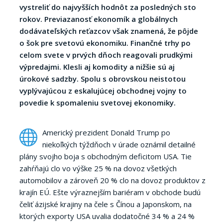
vystreliť do najvyšších hodnôt za posledných sto
rokov. Previazanosť ekonomík a globálnych
dodávateľských reťazcov však znamená, že pôjde
o šok pre svetovú ekonomiku. Finančné trhy po
celom svete v prvých dňoch reagovali prudkými
výpredajmi. Klesli aj komodity a nižšie sú aj
úrokové sadzby. Spolu s obrovskou neistotou
vyplývajúcou z eskalujúcej obchodnej vojny to
povedie k spomaleniu svetovej ekonomiky.
Americký prezident Donald Trump po
niekoľkých týždňoch v úrade oznámil detailné
plány svojho boja s obchodným deficitom USA. Tie
zahŕňajú clo vo výške 25 % na dovoz všetkých
automobilov a zároveň 20 % clo na dovoz produktov z
krajín EÚ. Ešte výraznejším bariéram v obchode budú
čeliť ázijské krajiny na čele s Čínou a Japonskom, na
ktorých exporty USA uvalia dodatočné 34 % a 24 %