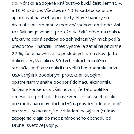
clo. Nórsko a Spojené Kráľovstvo budú čeliť „len“ 15 %
a 10 % sadzbe. Všeobecná 10 % sadzba sa bude
uplatňovať na všetky produkty. Nové bariéry sú
dramatickou zmenou v medzinárodnom obchode. Ani
to však nie je koniec, pretože sa čaká odvetná reakcia.
Efektívna colná sadzba po zohľadnení výnimiek podľa
prepočtov Financial Times vystrelila zatiaľ na približne
22 %, čo je najvyššie za posledných sto rokov. Je to
dokonca vyššie ako v 30-tych rokoch minulého
storočia, keď sa v reakcií na veľkú hospodársku krízu
USA uchýlili k podobným protekcionistickým
opatreniam v snahe podporiť domácu ekonomiku.
Súčasný konsenzus však hovorí, že táto politika
recesiu len prehĺbila. Konsekvencie súčasného šoku
pre medzinárodný obchod však pravdepodobne budú
pre svet významnejšie vzhľadom na výrazný nárast
zapojenia krajín do medzinárodného obchodu od
Druhej svetovej vojny.