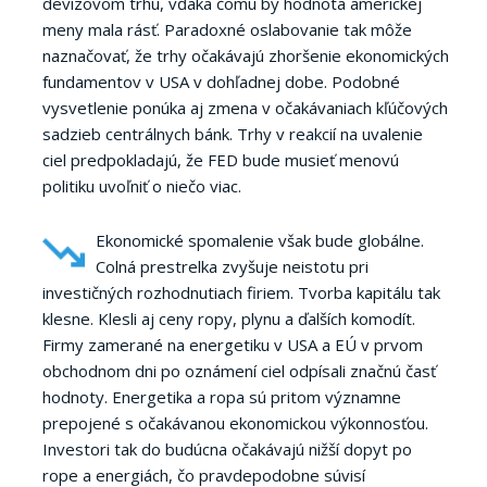
devízovom trhu, vďaka čomu by hodnota americkej
meny mala rásť. Paradoxné oslabovanie tak môže
naznačovať, že trhy očakávajú zhoršenie ekonomických
fundamentov v USA v dohľadnej dobe. Podobné
vysvetlenie ponúka aj zmena v očakávaniach kľúčových
sadzieb centrálnych bánk. Trhy v reakcií na uvalenie
ciel predpokladajú, že FED bude musieť menovú
politiku uvoľniť o niečo viac.
Ekonomické spomalenie však bude globálne.
Colná prestrelka zvyšuje neistotu pri
investičných rozhodnutiach firiem. Tvorba kapitálu tak
klesne. Klesli aj ceny ropy, plynu a ďalších komodít.
Firmy zamerané na energetiku v USA a EÚ v prvom
obchodnom dni po oznámení ciel odpísali značnú časť
hodnoty. Energetika a ropa sú pritom významne
prepojené s očakávanou ekonomickou výkonnosťou.
Investori tak do budúcna očakávajú nižší dopyt po
rope a energiách, čo pravdepodobne súvisí