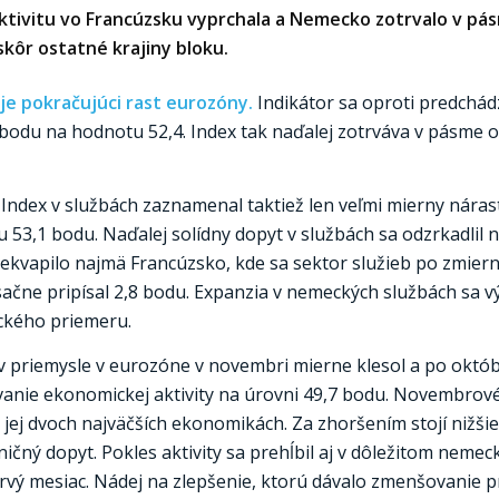
ktivitu vo Francúzsku vyprchala a Nemecko zotrvalo v pá
kôr ostatné krajiny bloku.
e pokračujúci rast eurozóny.
Indikátor sa oproti predchá
 bodu na hodnotu 52,4. Index tak naďalej zotrváva v pásme
.
Index v službách zaznamenal taktiež len veľmi mierny náras
 53,1 bodu. Naďalej solídny dopyt v službách sa odzrkadlil
ekvapilo najmä Francúzsko, kde sa sektor služieb po zmierne
sačne pripísal 2,8 bodu. Expanzia v nemeckých službách sa v
ického priemeru.
 v priemysle v eurozóne v novembri mierne klesol a po októb
nie ekonomickej aktivity na úrovni 49,7 bodu. Novembrové 
v jej dvoch najväčších ekonomikách. Za zhoršením stojí nižš
ičný dopyt. Pokles aktivity sa prehĺbil aj v dôležitom neme
prvý mesiac. Nádej na zlepšenie, ktorú dávalo zmenšovanie 