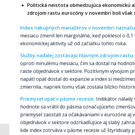
Politická neistota obmedzujúca ekonomickú a
zdrojom rastu eurozóny v novembri boli však s
Index nákupných manažérov v novembri naznačuj
mesiacu zmenil len marginálne, keď poklesol o 0,1
ekonomickej aktivity už od začiatku tohto roka.
Služby naďalej zostávajú hlavným zdrojom rastu
oproti minulému mesiacu, čim sa dostal na hodnotu
raste objednávok v sektore. Pozitívnym vývojom pr
napätí opäť dostal do expanzie a index si medzime
zmiernila, napriek tomu však zostala blízko histor
Priemysel opäť v pásme recesie.
Indikátor nálady
hodnote sa vrátil do pásma označujúceho zmenšova
priemysel zaostali za očakávaniami v eurozóne aj 
objednávok v sektore odzrkadľujúce aj slabý zahran
kde index zotrváva v pásme recesie už štyridsiaty 
Riziko straty práce na