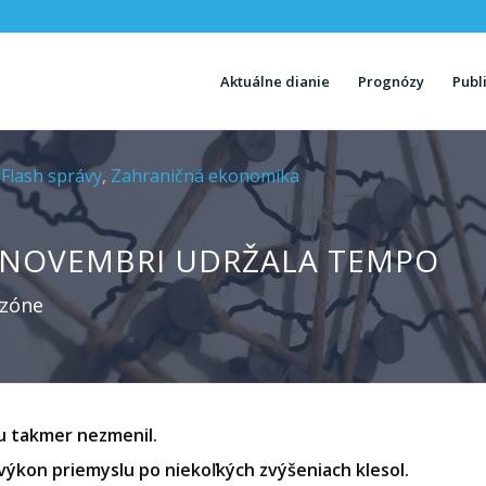
Aktuálne dianie
Prognózy
Publ
,
Flash správy
,
Zahraničná ekonomika
 NOVEMBRI UDRŽALA TEMPO
ozóne
u takmer nezmenil.
výkon priemyslu po niekoľkých zvýšeniach klesol.