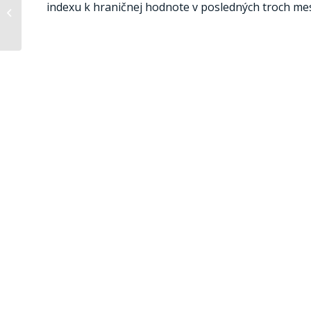
indexu k hraničnej hodnote v posledných troch mesi
päťročnom maxime
(flash)