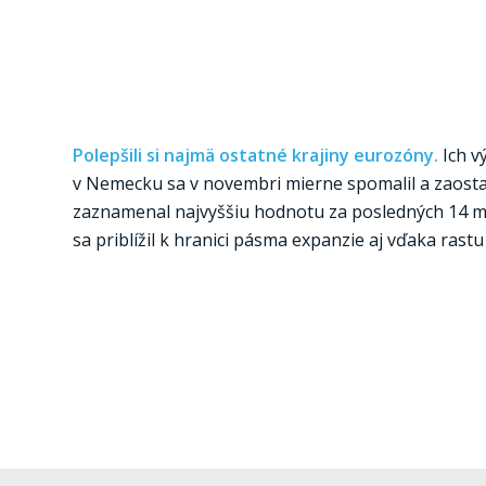
Polepšili si najmä ostatné krajiny eurozóny.
Ich v
v Nemecku sa v novembri mierne spomalil a zaostal
zaznamenal najvyššiu hodnotu za posledných 14 me
sa priblížil k hranici pásma expanzie aj vďaka ras