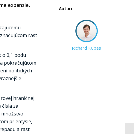
sme expanzie,
Autori
dzajúcemu
 označujúcom rast
Richard Kubas
t o 0,1 bodu
 na pokračujúcom
ní politických
ýraznejšie
rovej hraničnej
čísla za
ie množstvo
ckom priemysle,
prepadu a rast