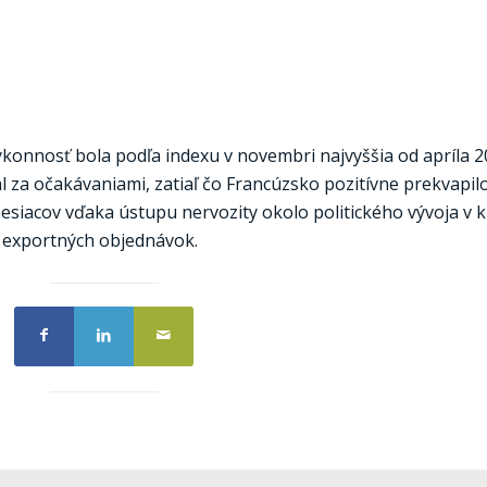
ýkonnosť bola podľa indexu v novembri najvyššia od apríla 20
 za očakávaniami, zatiaľ čo Francúzsko pozitívne prekvapilo
siacov vďaka ústupu nervozity okolo politického vývoja v k
tu exportných objednávok.