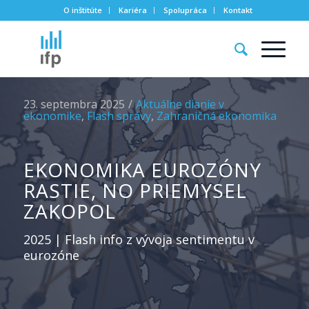
O inštitúte
Kariéra
Spolupráca
Kontakt
23. septembra 2025
/
Aktuálne dianie v
ekonomike
,
Flash správy
,
Zahraničná ekonomika
EKONOMIKA EUROZÓNY
RASTIE, NO PRIEMYSEL
ZAKOPOL
2025 | Flash info z vývoja sentimentu v
eurozóne