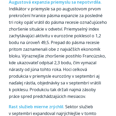
Augustová expanzia priemyslu sa nepotvrdila.
Indikátor v priemysle sa po augustovom prvom
prekročení hranice pásma expanzie za posledné
tri roky opäť vrátil do pásma recesie označujúceho
zhoršenie situácie v odvetví. Priemyselný index
zachytávajúci aktivitu v eurozóne poklesol o 1,2
bodu na úroveň 49,5. Prepad do pásma recesie
pritom zaznamenali obe z najväčších ekonomík
bloku. Výraznejšie zhoršenie postihlo Francúzsko,
kde ukazovateľ odpísal 2,3 bodu, čím vymazal
nárasty od júna tohto roka. Hoci celková
produkcia v priemysle eurozóny v septembri aj
naďalej rástla, objednávky sa v septembri vrátili
k poklesu. Produkciu tak držali najmä zásoby
práce spred predchádzajúcich mesiacov.
Rast služieb mierne zrýchlil.
Sektor služieb
v septembri expandoval najrýchlejšie v tomto