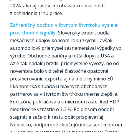
2024, ako aj rastúcimi obavami domácností
z ochladenia trhu práce.
Zahraničný obchod v štvrtom štvrťroku vysielal
protichodné signály.
Slovenský export podľa
mesačných údajov koncom roku zrýchlil, avšak
automobilový priemysel zaznamenával výpadky vo
výrobe. Obchodné bariéry a nižší dopyt z USA a
Ázie tak naďalej brzdili priemyselné vývozy, no od
novembra bolo viditeľné čiastočné opätovné
presmerovanie exportu aj na iné trhy mimo EÚ.
Ekonomická situácia u hlavných obchodných
partnerov sa v štvrtom štvrťroku mierne zlepšila.
Eurozóna pokračovala v miernom raste, keď HDP
medziročne vzrástlo o 1,3 %. Po dlhšom období
stagnácie začalo k rastu opäť prispievať aj
Nemecko, podporené zlepšujúcim sa sentimentom