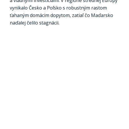
a vládnymi investíciami. V regióne strednej Európy
vynikalo Česko a Poľsko s robustným rastom
ťahaným domácim dopytom, zatiaľ čo Maďarsko
naďalej čelilo stagnácii.