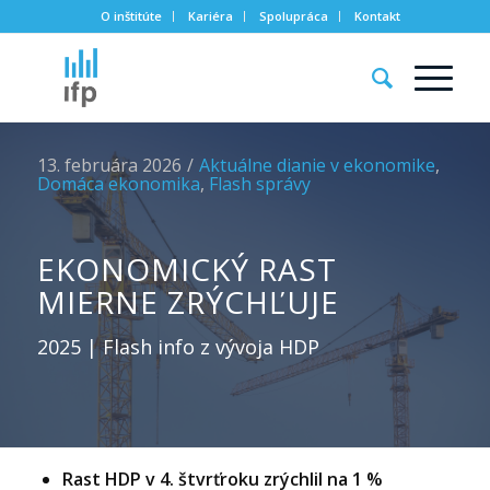
O inštitúte
Kariéra
Spolupráca
Kontakt
13. februára 2026
/
Aktuálne dianie v ekonomike
,
Domáca ekonomika
,
Flash správy
EKONOMICKÝ RAST
MIERNE ZRÝCHĽUJE
2025 | Flash info z vývoja HDP
Rast HDP v 4. štvrťroku zrýchlil na 1 %