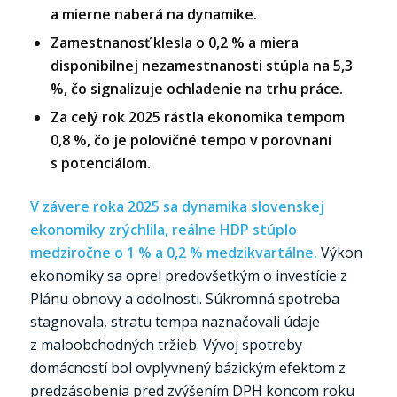
a mierne naberá na dynamike.
Zamestnanosť klesla o 0,2 % a miera
disponibilnej nezamestnanosti stúpla na 5,3
%, čo signalizuje ochladenie na trhu práce.
Za celý rok 2025 rástla ekonomika tempom
0,8 %, čo je polovičné tempo v porovnaní
s potenciálom.
V závere roka 2025 sa dynamika slovenskej
ekonomiky zrýchlila, reálne HDP stúplo
medziročne o 1 % a 0,2 % medzikvartálne.
Výkon
ekonomiky sa oprel predovšetkým o investície z
Plánu obnovy a odolnosti. Súkromná spotreba
stagnovala, stratu tempa naznačovali údaje
z maloobchodných tržieb. Vývoj spotreby
domácností bol ovplyvnený bázickým efektom z
predzásobenia pred zvýšením DPH koncom roku