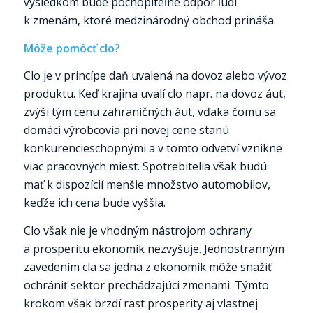
výsledkom bude pochopiteľne odpor ľudí
k zmenám, ktoré medzinárodný obchod prináša.
Môže pomôcť clo?
Clo je v princípe daň uvalená na dovoz alebo vývoz
produktu. Keď krajina uvalí clo napr. na dovoz áut,
zvýši tým cenu zahraničných áut, vďaka čomu sa
domáci výrobcovia pri novej cene stanú
konkurencieschopnými a v tomto odvetví vznikne
viac pracovných miest. Spotrebitelia však budú
mať k dispozícií menšie množstvo automobilov,
keďže ich cena bude vyššia.
Clo však nie je vhodným nástrojom ochrany
a prosperitu ekonomík nezvyšuje. Jednostranným
zavedením cla sa jedna z ekonomík môže snažiť
ochrániť sektor prechádzajúci zmenami. Týmto
krokom však brzdí rast prosperity aj vlastnej