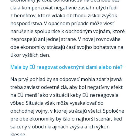
cla a kompenzovať negatívne zasiahnutých ľudí
z benefitov, ktoré vďaka obchodu získal zvyšok
hospodárstva. V opačnom prípade môže viesť
narušenie spolupráce k obchodným vojnám, ktoré
neprospejú ani jednej strane. V novej rovnováhe
obe ekonomiky strácajú časť svojho bohatstva na
úkor vyšších cien.
Mala by EÚ reagovať odvetnými clami alebo nie?
Na prvý pohľad by sa odpoveď mohla zdať zjavná:
treba zaviesť odvetné clá, aby bol negatívny efekt
na EÚ menší ako v situácii keby EÚ nereagovala
vôbec. Situácia však môže vyeskalovať do
obchodnej vojny, v ktorej strácajú všetci. Spoločne
pre obe ekonomiky by išlo o najhorší scenár, keď
sa ceny v oboch krajinách zvýšia a ich výkon
klesne.