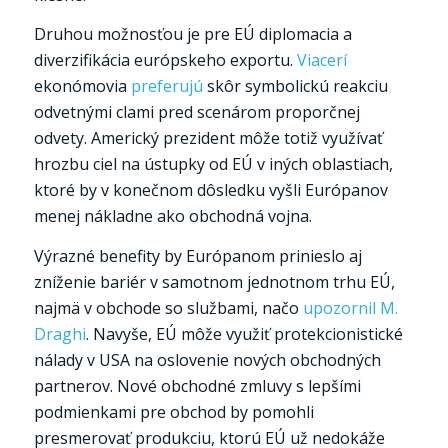
Druhou možnosťou je pre EÚ diplomacia a
diverzifikácia európskeho exportu.
Viacerí
ekonómovia
preferujú
skôr symbolickú reakciu
odvetnými clami pred scenárom proporčnej
odvety. Americký prezident môže totiž využívať
hrozbu ciel na ústupky od EÚ v iných oblastiach,
ktoré by v konečnom dôsledku vyšli Európanov
menej nákladne ako obchodná vojna.
Výrazné benefity by Európanom prinieslo aj
zníženie bariér v samotnom jednotnom trhu EÚ,
najmä v obchode so službami, načo
upozornil M.
Draghi
. Navyše, EÚ môže využiť protekcionistické
nálady v USA na oslovenie nových obchodných
partnerov. Nové obchodné zmluvy s lepšími
podmienkami pre obchod by pomohli
presmerovať produkciu, ktorú EÚ už nedokáže