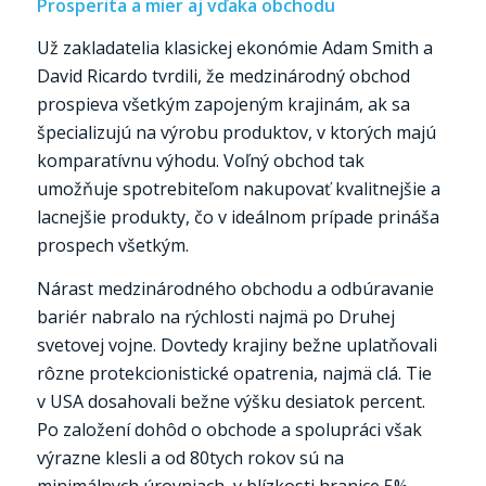
Prosperita a mier aj vďaka obchodu
Už zakladatelia klasickej ekonómie Adam Smith a
David Ricardo tvrdili, že medzinárodný obchod
prospieva všetkým zapojeným krajinám, ak sa
špecializujú na výrobu produktov, v ktorých majú
komparatívnu výhodu. Voľný obchod tak
umožňuje spotrebiteľom nakupovať kvalitnejšie a
lacnejšie produkty, čo v ideálnom prípade prináša
prospech všetkým.
Nárast medzinárodného obchodu a odbúravanie
bariér nabralo na rýchlosti najmä po Druhej
svetovej vojne. Dovtedy krajiny bežne uplatňovali
rôzne protekcionistické opatrenia, najmä clá. Tie
v USA dosahovali bežne výšku desiatok percent.
Po založení dohôd o obchode a spolupráci však
výrazne klesli a od 80tych rokov sú na
minimálnych úrovniach, v blízkosti hranice 5%.