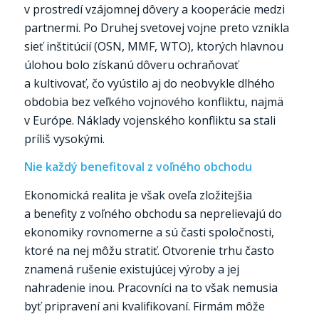
v prostredí vzájomnej dôvery a kooperácie medzi
partnermi. Po Druhej svetovej vojne preto vznikla
sieť inštitúcií (OSN, MMF, WTO), ktorých hlavnou
úlohou bolo získanú dôveru ochraňovať
a kultivovať, čo vyústilo aj do neobvykle dlhého
obdobia bez veľkého vojnového konfliktu, najmä
v Európe. Náklady vojenského konfliktu sa stali
príliš vysokými.
Nie každý benefitoval z voľného obchodu
Ekonomická realita je však oveľa zložitejšia
a benefity z voľného obchodu sa neprelievajú do
ekonomiky rovnomerne a sú časti spoločnosti,
ktoré na nej môžu stratiť. Otvorenie trhu často
znamená rušenie existujúcej výroby a jej
nahradenie inou. Pracovníci na to však nemusia
byť pripravení ani kvalifikovaní. Firmám môže