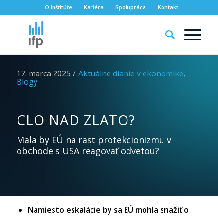
O inštitúte
Kariéra
Spolupráca
Kontakt
17. marca 2025
/
Aktuálne dianie v ekonomike
,
Blogy
CLO NAD ZLATO?
Mala by EÚ na rast protekcionizmu v
obchode s USA reagovať odvetou?
Namiesto eskalácie by sa EÚ mohla snažiť o