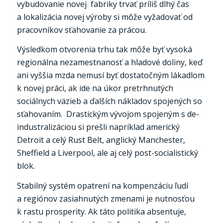
vybudovanie novej fabriky trvať príliš dlhý čas
a lokalizácia novej výroby si môže vyžadovať od
pracovníkov sťahovanie za prácou.
Výsledkom otvorenia trhu tak môže byť vysoká
regionálna nezamestnanosť a hladové doliny, keď
ani vyššia mzda nemusí byť dostatočným lákadlom
k novej práci, ak ide na úkor pretrhnutých
sociálnych väzieb a ďalších nákladov spojených so
sťahovaním. Drastickým vývojom spojeným s de-
industralizáciou si prešli napríklad americký
Detroit a celý Rust Belt, anglický Manchester,
Sheffield a Liverpool, ale aj celý post-socialistický
blok.
Stabilný systém opatrení na kompenzáciu ľudí
a regiónov zasiahnutých zmenami je nutnosťou
k rastu prosperity. Ak táto politika absentuje,