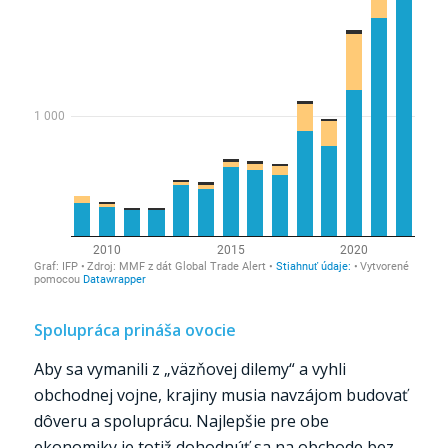
Spolupráca prináša ovocie
Aby sa vymanili z „väzňovej dilemy“ a vyhli
obchodnej vojne, krajiny musia navzájom budovať
dôveru a spoluprácu. Najlepšie pre obe
ekonomiky je totiž dohodnúť sa na obchode bez