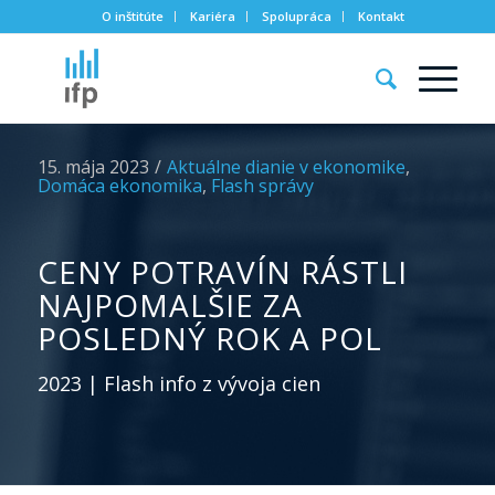
O inštitúte
Kariéra
Spolupráca
Kontakt
15. mája 2023
/
Aktuálne dianie v ekonomike
,
Domáca ekonomika
,
Flash správy
CENY POTRAVÍN RÁSTLI
NAJPOMALŠIE ZA
POSLEDNÝ ROK A POL
2023 | Flash info z vývoja cien