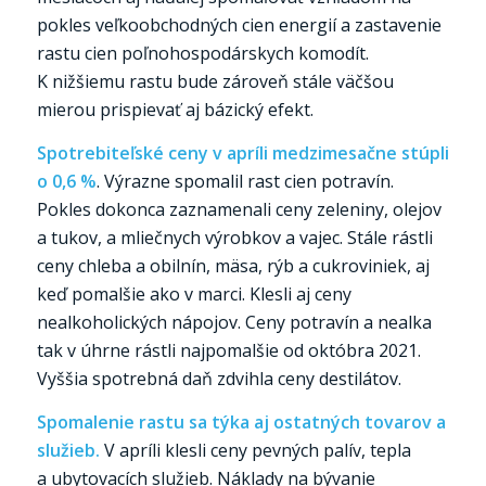
pokles veľkoobchodných cien energií a zastavenie
rastu cien poľnohospodárskych komodít.
K nižšiemu rastu bude zároveň stále väčšou
mierou prispievať aj bázický efekt.
Spotrebiteľské ceny v apríli medzimesačne stúpli
o 0,6 %
. Výrazne spomalil rast cien potravín.
Pokles dokonca zaznamenali ceny zeleniny, olejov
a tukov, a mliečnych výrobkov a vajec. Stále rástli
ceny chleba a obilnín, mäsa, rýb a cukroviniek, aj
keď pomalšie ako v marci. Klesli aj ceny
nealkoholických nápojov. Ceny potravín a nealka
tak v úhrne rástli najpomalšie od októbra 2021.
Vyššia spotrebná daň zdvihla ceny destilátov.
Spomalenie rastu sa týka aj ostatných tovarov a
služieb.
V apríli klesli ceny pevných palív, tepla
a ubytovacích služieb. Náklady na bývanie