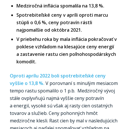
Medziročná inflácia spomalila na 13,8 %.
Spotrebiteľské ceny v apríli oproti marcu
stúpli o 0,6 %, ceny potravín rástli
najpomalšie od októbra 2021.
V priebehu roka by mala inflácia pokračovať v
poklese vzhľadom na klesajúce ceny energií
a zastavenie rastu cien poľnohospodárskych
komodít.
Oproti aprílu 2022 boli spotrebiteľské ceny
vyššie o 13,8 %.
V porovnaní s minulým mesiacom
tempo rastu spomalilo o 1 p.b. Medziročný vývoj
stále ovplyvňujú najmä vyššie ceny potravín
a energií, vysoké sú však aj rasty cien ostatných
tovarov a služieb. Ceny pohonných hmôt
medziročne klesli. Rast cien by mal v nasledujúcich
mesiacoch aj naďalej spomaľovať vzhľadom na