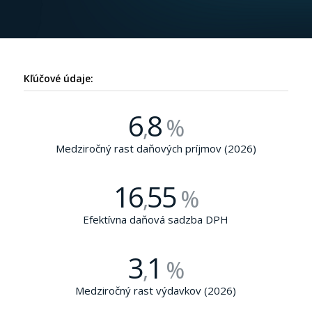
Kľúčové údaje:
6
8
,
%
Medziročný rast daňových príjmov (2026)
16
55
,
%
Efektívna daňová sadzba DPH
3
1
,
%
Medziročný rast výdavkov (2026)