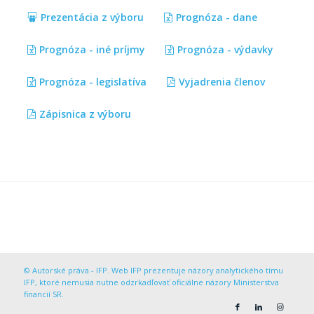
Prezentácia z výboru
Prognóza - dane
Prognóza - iné príjmy
Prognóza - výdavky
Prognóza - legislatíva
Vyjadrenia členov
Zápisnica z výboru
© Autorské práva - IFP. Web IFP prezentuje názory analytického tímu
IFP, ktoré nemusia nutne odzrkadľovať oficiálne názory Ministerstva
financií SR.