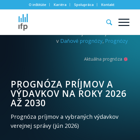
O inštitúte
Kariéra
Spolupráca
Kontakt
Zverejnené:
29. júna 2026
v
Daňové prognózy
,
Prognózy
Aktuálna prognóza
PROGNÓZA PRÍJMOV A
VÝDAVKOV NA ROKY 2026
AŽ 2030
Prognóza príjmov a vybraných výdavkov
verejnej správy (jún 2026)