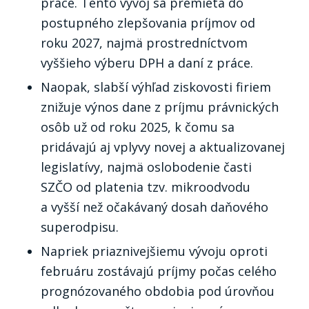
práce. Tento vývoj sa premieta do
postupného zlepšovania príjmov od
roku 2027, najmä prostredníctvom
vyššieho výberu DPH a daní z práce.
Naopak, slabší výhľad ziskovosti firiem
znižuje výnos dane z príjmu právnických
osôb už od roku 2025, k čomu sa
pridávajú aj vplyvy novej a aktualizovanej
legislatívy, najmä oslobodenie časti
SZČO od platenia tzv. mikroodvodu
a vyšší než očakávaný dosah daňového
superodpisu.
Napriek priaznivejšiemu vývoju oproti
februáru zostávajú príjmy počas celého
prognózovaného obdobia pod úrovňou