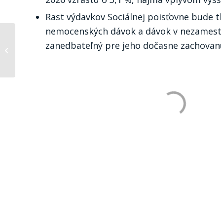
Rast výdavkov Sociálnej poisťovne bude 
nemocenských dávok a dávok v nezamestn
zanedbateľný pre jeho dočasne zachovan
74. zasadnutie
makrovýboru