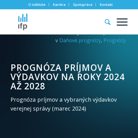
O inštitúte
Kariéra
Spolupráca
Kontakt
Zverejnené:
12. apríla 2024
v
Daňové prognózy
,
Prognózy
PROGNÓZA PRÍJMOV A
VÝDAVKOV NA ROKY 2024
AŽ 2028
Prognóza príjmov a vybraných výdavkov
verejnej správy (marec 2024)