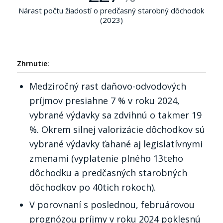
Nárast počtu žiadostí o predčasný starobný dôchodok
(2023)
Zhrnutie:
Medziročný rast daňovo-odvodových
príjmov presiahne 7 % v roku 2024,
vybrané výdavky sa zdvihnú o takmer 19
%. Okrem silnej valorizácie dôchodkov sú
vybrané výdavky ťahané aj legislatívnymi
zmenami (vyplatenie plného 13teho
dôchodku a predčasných starobných
dôchodkov po 40tich rokoch).
V porovnaní s poslednou, februárovou
prognózou príjmy v roku 2024 poklesnú