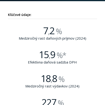
Kľúčové údaje:
7
2
,
%
Medziročný rast daňových príjmov (2024)
15
9
,
%*
Efektívna daňová sadzba DPH
18
8
,
%
Medziročný rast výdavkov (2024)
227
%